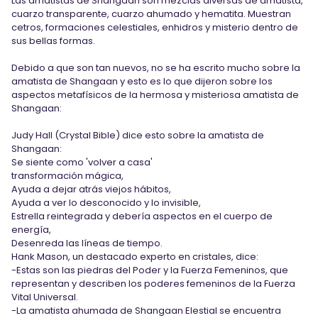
Las amatistas de Shangaan son mezclas diversas de amatista,
cuarzo transparente, cuarzo ahumado y hematita.
Muestran
cetros, formaciones celestiales, enhidros y misterio dentro de
sus bellas formas.
Debido a que son tan nuevos, no se ha escrito mucho sobre la
amatista de Shangaan y esto es lo que dijeron sobre los
aspectos metafísicos de la hermosa y misteriosa amatista de
Shangaan:
Judy Hall (Crystal Bible) dice esto sobre la amatista de
Shangaan:
Se siente como 'volver a casa'
transformación mágica,
Ayuda a dejar atrás viejos hábitos,
Ayuda a ver lo desconocido y lo invisible,
Estrella reintegrada y debería aspectos en el cuerpo de
energía,
Desenreda las líneas de tiempo.
Hank Mason, un destacado experto en cristales, dice:
-Estas son las piedras del Poder y la Fuerza Femeninos, que
representan y describen los poderes femeninos de la Fuerza
Vital Universal.
-La amatista ahumada de Shangaan Elestial se encuentra