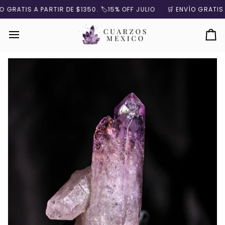
Ir
GRATIS A PARTIR DE $1350. 🏷️15% OFF JULIO
🛒 ENVÍO GRATIS A P
directamente
al
contenido
Ca