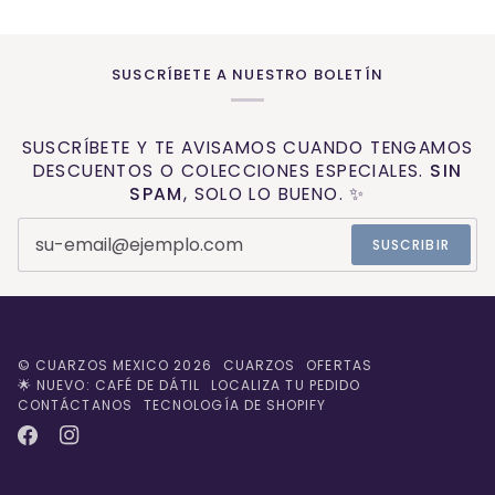
SUSCRÍBETE A NUESTRO BOLETÍN
SUSCRÍBETE Y TE AVISAMOS CUANDO TENGAMOS
DESCUENTOS O COLECCIONES ESPECIALES.
SIN
SPAM
, SOLO LO BUENO. ✨
SUSCRIBIR
©
CUARZOS MEXICO
2026
CUARZOS
OFERTAS
🌟 NUEVO: CAFÉ DE DÁTIL
LOCALIZA TU PEDIDO
CONTÁCTANOS
TECNOLOGÍA DE SHOPIFY