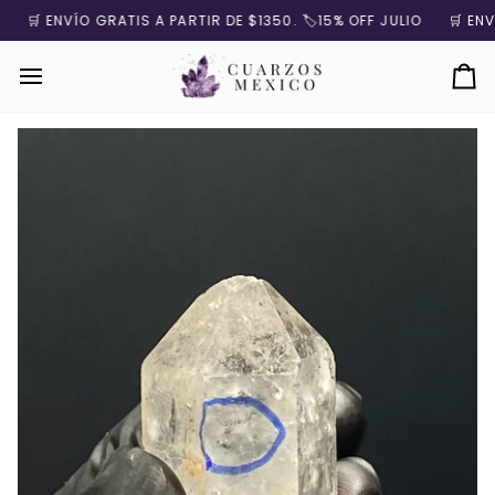
Ir
🛒 ENVÍO GRATIS A PARTIR DE $1350. 🏷️15% OFF JULIO
🛒 ENVÍO
directamente
al
contenido
Ca