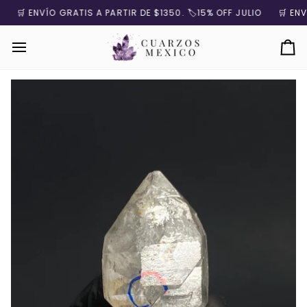
Ir
🛒 ENVÍO GRATIS A PARTIR DE $1350. 🏷️15% OFF JULIO
🛒 ENVÍO
directamente
al
contenido
Ca