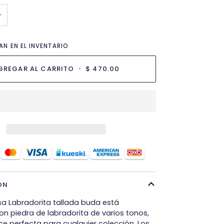
NO
+
ONIBLE
DISPONIBLE
N EN EL INVENTARIO
GREGAR AL CARRITO
•
$ 470.00
ÓN
a Labradorita tallada buda está
on piedra de labradorita de varios tonos,
ce perfecta para cualquier colección. Los