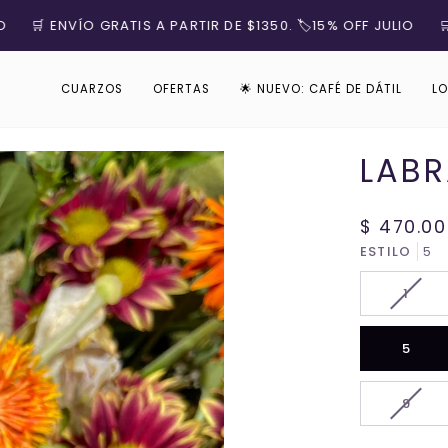
 ENVÍO GRATIS A PARTIR DE $1350. 🏷️15% OFF JULIO
🛒 ENVÍ
CUARZOS
OFERTAS
🌟 NUEVO: CAFÉ DE DÁTIL
LO
LABR
$ 470.00
ESTILO
5
VARI
1
AGOT
O
5
NO
DISP
VARI
9
AGOT
O