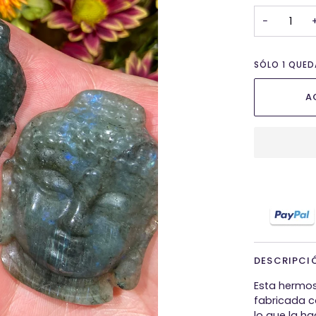
NO
−
DISP
SÓLO
1
QUEDA
A
DESCRIPCI
Esta hermos
fabricada c
lo que la ha