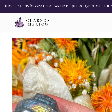
Ir
🛒 ENVÍO GRATIS A PARTIR DE $1350. 🏷️15% OFF JULIO
🛒
directamente
al
contenido