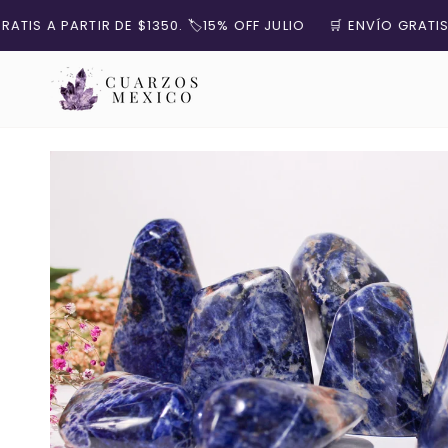
Ir
 A PARTIR DE $1350. 🏷️15% OFF JULIO
🛒 ENVÍO GRATIS A PA
directamente
al
contenido