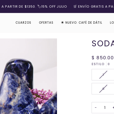
RTIR DE $1350. 🏷️15% OFF JULIO
🛒 ENVÍO GRATIS A PARTIR D
CUARZOS
OFERTAS
🌟 NUEVO: CAFÉ DE DÁTIL
LO
SODA
$ 850.00
ESTILO
8
VARI
1
AGOT
O
VARI
6
NO
AGOT
DISP
O
NO
−
DISP