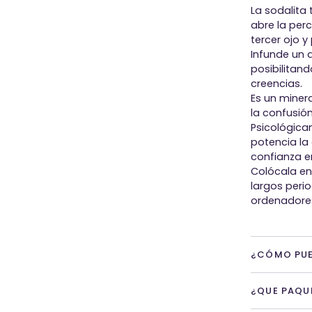
La sodalita 
abre la perc
tercer ojo y
Infunde un 
posibilitand
creencias.
Es un miner
la confusión
Psicológica
potencia la
confianza 
Colócala en
largos peri
ordenadore
¿CÓMO PUE
¿QUE PAQU