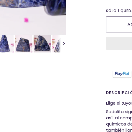
SÓLO
1
QUEDA
A
Próxima
DESCRIPCI
Elige el tuyo
Sodalita si
así al comp
químicos del
también lla