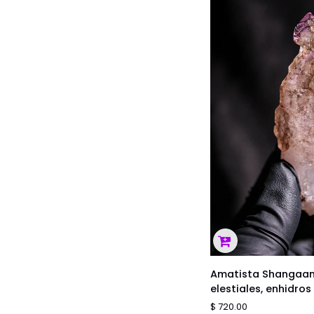
enhidros
AGREGAR
Amatista
Amatista Shangaan 
Shangaan
elestiales, enhidros
#14
$ 720.00
-