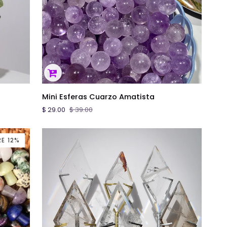
AGREGAR AL CARRITO
Mini
Mini Esferas Cuarzo Amatista
Esferas
$ 29.00
$ 39.00
Cuarzo
Amatista
E 12%