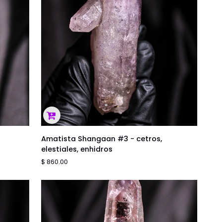
AGREGAR AL CARRITO
Amatista
Amatista Shangaan #3 - cetros,
Shangaan
elestiales, enhidros
#3
$ 860.00
-
cetros,
elestiales,
enhidros