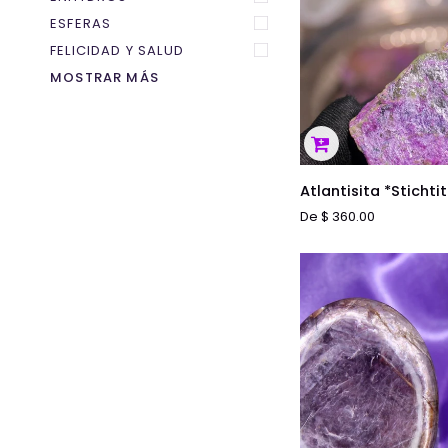
ESFERAS
FELICIDAD Y SALUD
MOSTRAR MÁS
ADICI
Atlantisita
Atlantisita *Stichti
*Stichtita
De $ 360.00
y
Serpentina