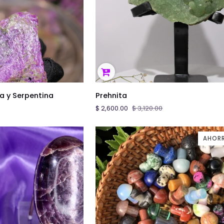
ÓN RÁPIDA
AGREGAR AL CARRITO
Prehnita
ta y Serpentina
Prehnita
$ 2,600.00
$ 3,120.00
AHORR