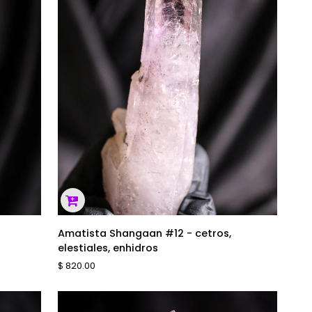
AGREGAR AL CARRITO
Amatista
Amatista Shangaan #12 - cetros,
Shangaan
elestiales, enhidros
#12
$ 820.00
-
cetros,
elestiales,