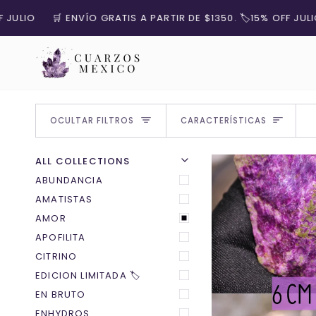
Ir
NVÍO GRATIS A PARTIR DE $1350. 🏷️15% OFF JULIO
🛒 ENVÍO G
directamente
al
contenido
ORDENAR
OCULTAR FILTROS
CARACTERÍSTICAS
Ú
R
M
E
N
Ú
A
M
P
L
I
A
O
C
U
L
T
A
R
E
L
M
E
N
ALL COLLECTIONS
ABUNDANCIA
AMATISTAS
AMOR
APOFILITA
CITRINO
EDICION LIMITADA 🏷️
EN BRUTO
ENHYDROS