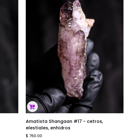
enhidros
AGREGAR AL CARRITO
Amatista
Amatista Shangaan #17 - cetros,
Shangaan
elestiales, enhidros
#17
$ 760.00
-