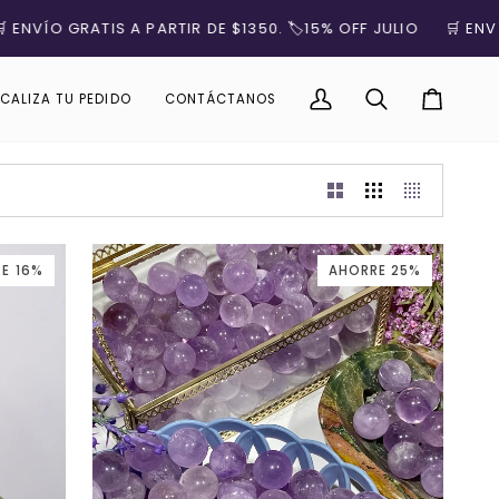
 A PARTIR DE $1350. 🏷️15% OFF JULIO
🛒 ENVÍO GRATIS A PA
CALIZA TU PEDIDO
CONTÁCTANOS
Mi
Buscar
Carrito
cuenta
E 16%
AHORRE 25%