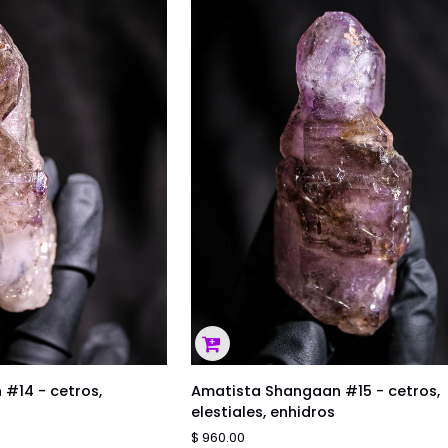
enhidros
 AL CARRITO
AGREGAR AL CARRITO
Amatista
#14 - cetros,
Amatista Shangaan #15 - cetros,
Shangaan
elestiales, enhidros
#15
$ 960.00
-