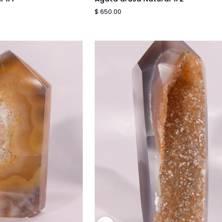
drusa
$ 650.00
Natural
#2