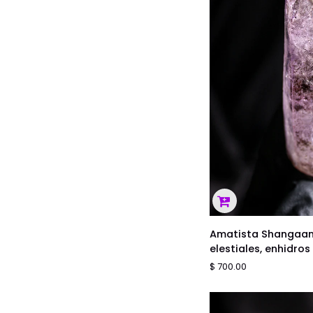
AGREGAR
Amatista
Amatista Shangaan 
Shangaan
elestiales, enhidros
#9
$ 700.00
-
cetros,
elestiales,