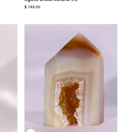
drusa
$ 749.00
Natural
#3