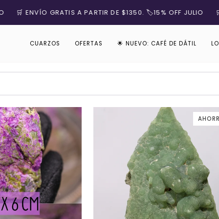
RATIS A PARTIR DE $1350. 🏷️15% OFF JULIO
🛒 ENVÍO GRATIS
CUARZOS
OFERTAS
🌟 NUEVO: CAFÉ DE DÁTIL
LO
AHORR