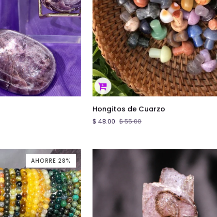
ÓN RÁPIDA
VISTA RÁPIDA
Hongitos
Hongitos de Cuarzo
de
$ 48.00
$ 55.00
Cuarzo
AHORRE 28%