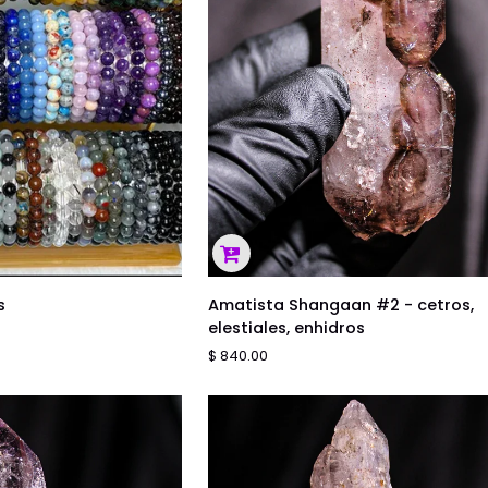
A RÁPIDA
AGREGAR AL CARRITO
Amatista
s
Amatista Shangaan #2 - cetros,
Shangaan
elestiales, enhidros
#2
$ 840.00
-
cetros,
elestiales,
enhidros