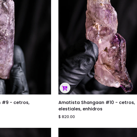
 AL CARRITO
AGREGAR AL CARRITO
Amatista
#9 - cetros,
Amatista Shangaan #10 - cetros,
Shangaan
elestiales, enhidros
#10
$ 820.00
-
cetros,
elestiales,